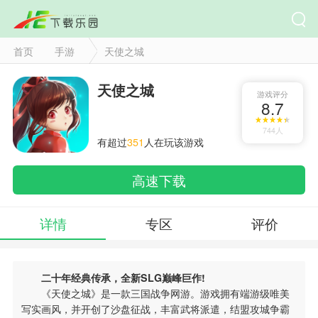
首页
手游
天使之城
天使之城
游戏评分
8.7
744人
有超过
351
人在玩该游戏
高速下载
详情
专区
评价
二十年经典传承，全新SLG巅峰巨作!
《天使之城》是一款三国战争网游。游戏拥有端游级唯美
写实画风，并开创了沙盘征战，丰富武将派遣，结盟攻城争霸