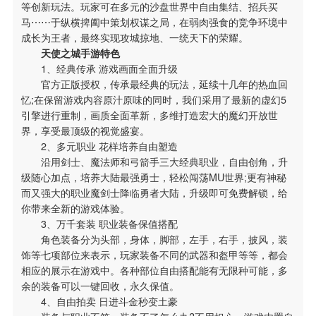
等创新玩法。玩家可在多元的沙盘世界中自由集结、招兵买
马⋯⋯于纵横捭阖中策划权谋之局，在弱肉强食的竞争环境中
成长为王者，最终实现攻城掠地、一统天下的荣耀。
天使之城手游特色
1、经典传承 游戏画面全面升级
官方正版授权，传承最经典的玩法，延续十几年的热血回
忆;在保留游戏内容原汁原味的同时，我们采用了最新的虚幻5
引擎进行重制，画质全面革新，多维打造宏大的魔幻开放世
界，享受最顶级的视觉盛宴。
2、多元职业 花样培养自由塑造
沿用剑士、魔法师和弓箭手三大经典职业，自由创角，升
级随心加点，培养大陆最强勇士，轻松闯荡MU世界;更有神秘
搜索
而又强大的职业魔剑士降临勇者大陆，升级即可免费解锁，给
IE下载乐园
你带来全新的游戏体验。
3、万千套装 职业装备保值搭配
角色装备分为头部，身体，脚部，左手，右手，披风，装
饰等七项部位来表示，玩家装备不同的武器和盔甲等等，都会
相应的展示在游戏中。各种部位自由搭配能有无限种可能，多
余的装备可以一键回收，永久保值。
4、自由拍卖 日进斗金秒变土豪