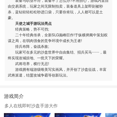
装备与职业不符，装备不了怎么办?不用担心，游戏内置自
由交易系统，玩家之间无限制拍卖，装备道具上架即刻被秒
杀，蓝钻轻轻松松秒进口袋，只要你肯玩，人人都可以是土
豪。
天使之城手游玩法亮点
经典策略，势不可挡;
二十年经典传承，全新SLG巅峰巨作!于纵横捭阖中策划权
谋之局，在弱肉强食的竞争环境中成长为王者!
排兵布阵，奋战杀敌;
玩家可在多元的沙盘世界中自由集结、招兵买马⋯⋯，最
终实现攻城掠地、一统天下的荣耀。
武将培养，横行无忌!
游戏拥有端游级唯美写实画风，并开创了沙盘征战，丰富
武将派遣，结盟攻城争霸等创新玩法。
游戏简介
多人在线即时沙盘手游大作