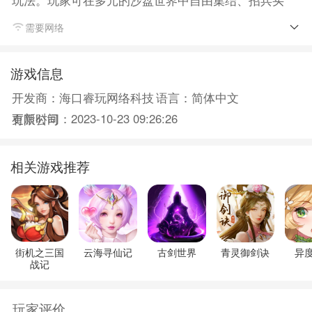
马⋯⋯于纵横捭阖中策划权谋之局，在弱肉强食的竞争
需要网络
环境中成长为王者，最终实现攻城掠地、一统天下的荣
耀。
游戏信息
开发商：海口睿玩网络科技
语言：简体中文
更新时间：2023-10-23 09:26:26
有限公司
相关游戏推荐
街机之三国
云海寻仙记
古剑世界
青灵御剑诀
异
战记
玩家评价