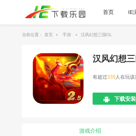
首页
I
当前位置：
首页
手游
汉风幻想三国OL
汉风幻想三
有超过
339
人在玩该
下载安装
游戏介绍