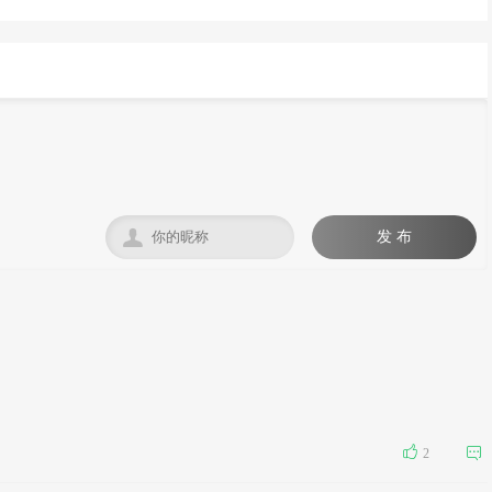

发 布


2