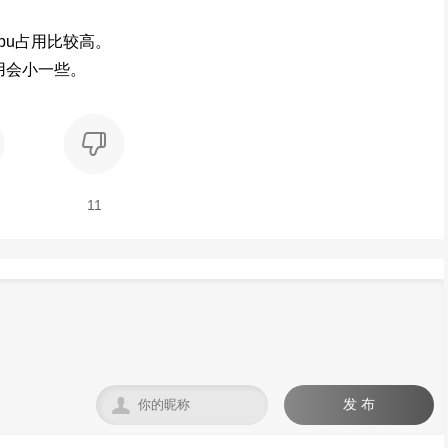
u占用比较高。
用会小一些。
11

发 布